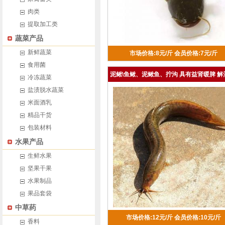
肉类
提取加工类
蔬菜产品
新鲜蔬菜
市场价格:8元/斤
会员价格:7元/斤
食用菌
泥鳅\鱼鳅、泥鳅鱼、拧沟 具有益肾暖脾 解
冷冻蔬菜
高免疫力
盐渍脱水蔬菜
米面酒乳
精品干货
包装材料
水果产品
生鲜水果
坚果干果
水果制品
果品套袋
中草药
市场价格:12元/斤
会员价格:10元/斤
香料