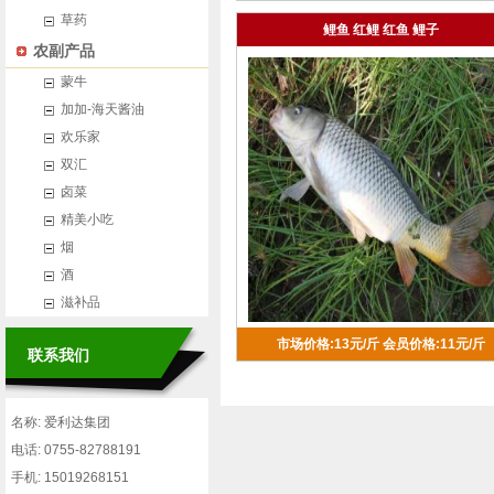
草药
鲤鱼 红鲤 红鱼 鲤子
农副产品
蒙牛
加加-海天酱油
欢乐家
双汇
卤菜
精美小吃
烟
酒
滋补品
市场价格:13元/斤
会员价格:11元/斤
联系我们
名称: 爱利达集团
电话: 0755-82788191
手机: 15019268151