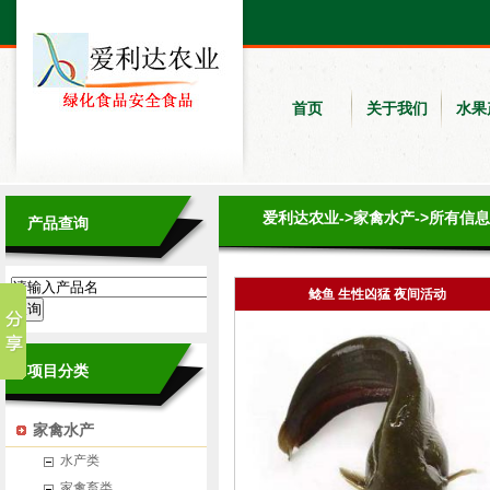
首页
关于我们
水果
爱利达农业
->
家禽水产
->
所有信息
产品查询
鲶鱼 生性凶猛 夜间活动
项目分类
家禽水产
水产类
家禽畜类