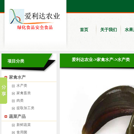
首页
关于我们
水果
爱利达农业
->
家禽水产
->
水产类
项目分类
家禽水产
水产类
家禽畜类
肉类
提取加工类
蔬菜产品
新鲜蔬菜
食用菌