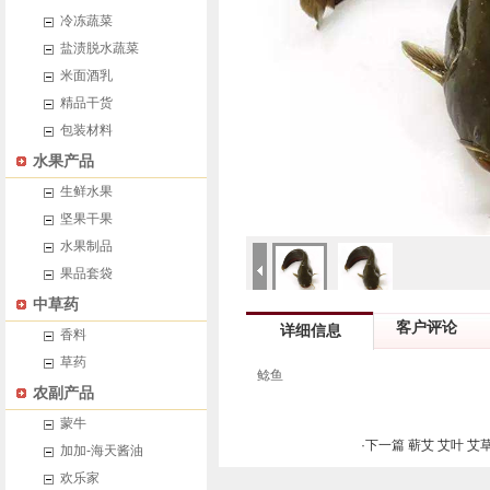
冷冻蔬菜
盐渍脱水蔬菜
米面酒乳
精品干货
包装材料
水果产品
生鲜水果
坚果干果
水果制品
果品套袋
中草药
客户评论
详细信息
香料
草药
鲶鱼
农副产品
蒙牛
·下一篇 蕲艾 艾叶 
加加-海天酱油
欢乐家