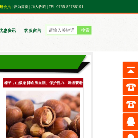
册会员
|
设为首页
|
加入收藏
| TEL:0755-82788191
优惠资讯
客服留言
榛子，山板栗 降血压血脂、保护视力、延缓衰老