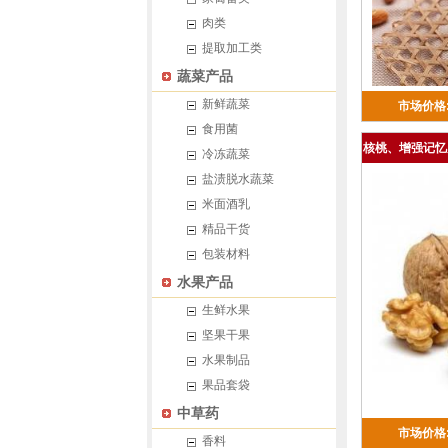
肉类
提取加工类
蔬菜产品
新鲜蔬菜
市场价格:
食用菌
核桃、增强记忆
冷冻蔬菜
盐渍脱水蔬菜
米面酒乳
精品干货
包装材料
水果产品
生鲜水果
坚果干果
水果制品
果品套袋
中草药
市场价格:
香料