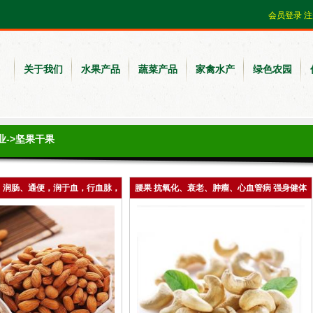
会员登录
注
关于我们
水果产品
蔬菜产品
家禽水产
绿色农园
业
->坚果干果
、润肠、通便，润于血，行血脉，
腰果 抗氧化、衰老、肿瘤、心血管病 强身健体
机，化水润，消食化积
增进性欲