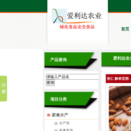
首页
爱利达农
产品查询
杏仁 解表宜肺
利气
项目分类
家禽水产
水产类
家禽畜类