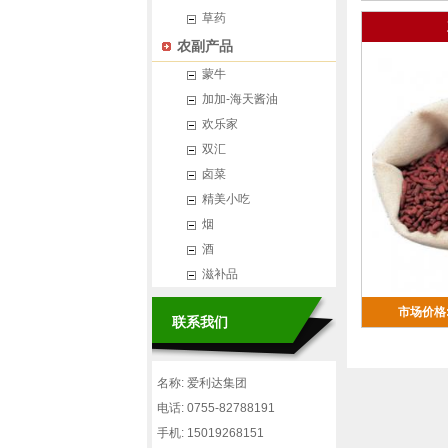
草药
农副产品
蒙牛
加加-海天酱油
欢乐家
双汇
卤菜
精美小吃
烟
酒
滋补品
市场价格:
联系我们
名称: 爱利达集团
电话: 0755-82788191
手机: 15019268151