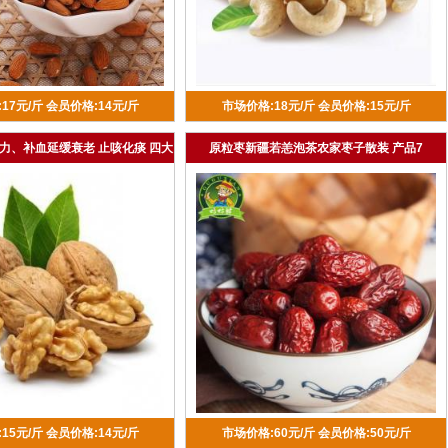
17元/斤
会员价格:14元/斤
市场价格:18元/斤
会员价格:15元/斤
力、补血延缓衰老 止咳化痰 四大
原粒枣新疆若恙泡茶农家枣子散装 产品7
干果之一
15元/斤
会员价格:14元/斤
市场价格:60元/斤
会员价格:50元/斤