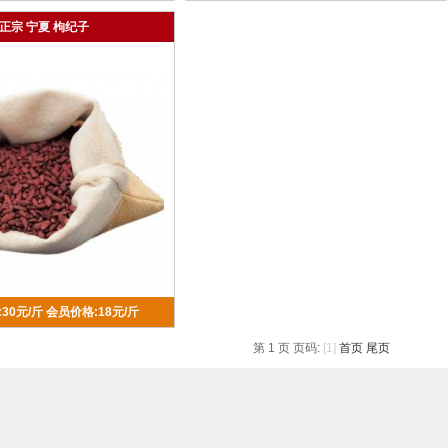
正宗 宁夏 枸纪子
30元/斤
会员价格:18元/斤
第 1 页 页码:
[1]
首页
尾页