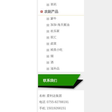
草药
农副产品
蒙牛
加加-海天酱油
欢乐家
双汇
卤菜
精美小吃
烟
酒
滋补品
联系我们
名称: 爱利达集团
电话: 0755-82788191
手机: 15019268151