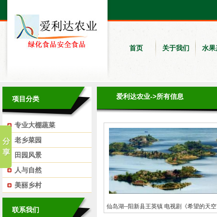
首页
关于我们
水果
爱利达农业
->所有信息
项目分类
专业大棚蔬菜
老乡菜园
田园风景
人与自然
美丽乡村
仙岛湖--阳新县王英镇 电视剧《希望的天
联系我们