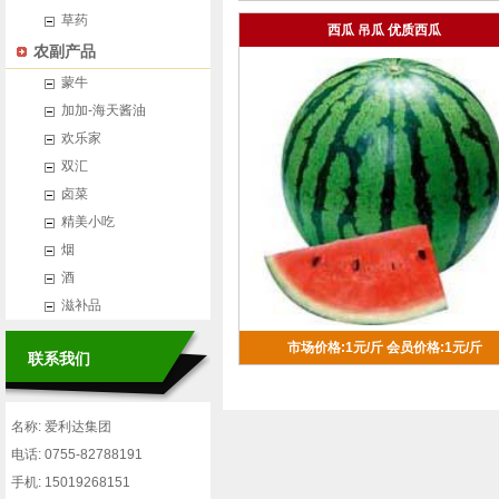
草药
西瓜 吊瓜 优质西瓜
农副产品
蒙牛
加加-海天酱油
欢乐家
双汇
卤菜
精美小吃
烟
酒
滋补品
市场价格:1元/斤
会员价格:1元/斤
联系我们
名称: 爱利达集团
电话: 0755-82788191
手机: 15019268151