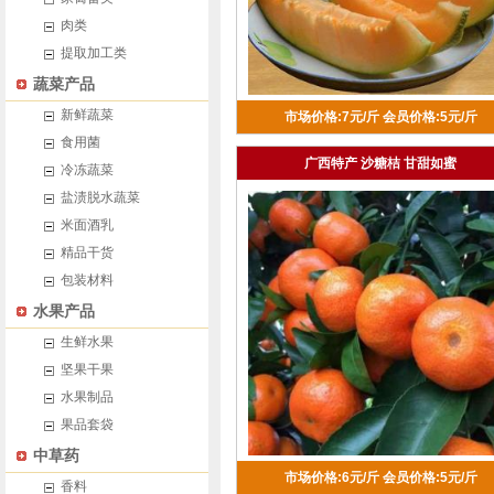
肉类
提取加工类
蔬菜产品
新鲜蔬菜
市场价格:7元/斤
会员价格:5元/斤
食用菌
广西特产 沙糖桔 甘甜如蜜
冷冻蔬菜
盐渍脱水蔬菜
米面酒乳
精品干货
包装材料
水果产品
生鲜水果
坚果干果
水果制品
果品套袋
中草药
市场价格:6元/斤
会员价格:5元/斤
香料