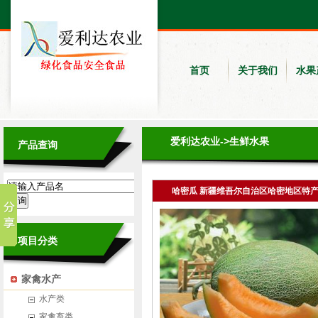
首页
关于我们
水果
爱利达农业
->生鲜水果
产品查询
哈密瓜 新疆维吾尔自治区哈密地区特
项目分类
家禽水产
水产类
家禽畜类