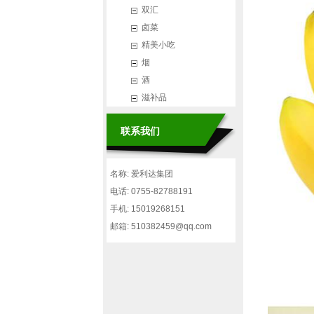
双汇
卤菜
精美小吃
烟
酒
滋补品
联系我们
名称: 爱利达集团
电话: 0755-82788191
手机: 15019268151
邮箱: 510382459@qq.com