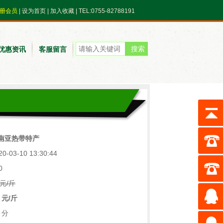
册会员
|
设为首页
|
加入收藏
| TEL:0755-82788191
优惠资讯
客服留言
南亚热带特产
-03-10 13:30:44
0
元/斤
 元/斤
 分