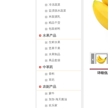
冷冻蔬菜
盐渍脱水蔬菜
米面酒乳
精品干货
包装材料
水果产品
生鲜水果
坚果干果
水果制品
果品套袋
中草药
详细信
香料
草药
农副产品
蒙牛
加加-海天酱油
欢乐家