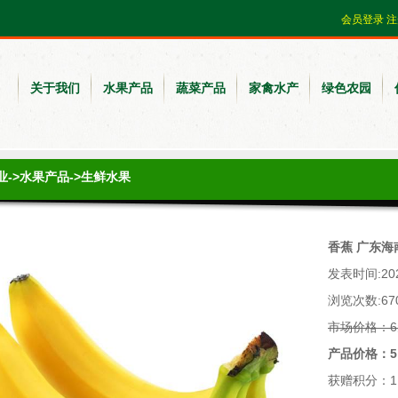
会员登录
注
关于我们
水果产品
蔬菜产品
家禽水产
绿色农园
业
->
水果产品
->
生鲜水果
香蕉 广东海
发表时间:2020
浏览次数:67
市场价格：6
产品价格：5
获赠积分：1