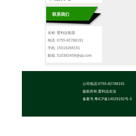
联系我们
名称: 爱利达集团
电话: 0755-82788191
手机: 15019268151
邮箱: 510382459@qq.com
公司电话:0755-82788191
版权所有:
爱利达农业
备案号:
粤ICP备14029192号-3