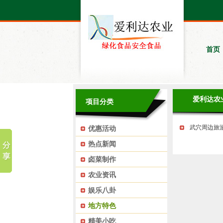
首页
爱利达农
项目分类
武穴周边旅
优惠活动
热点新闻
卤菜制作
农业资讯
娱乐八卦
地方特色
精美小吃