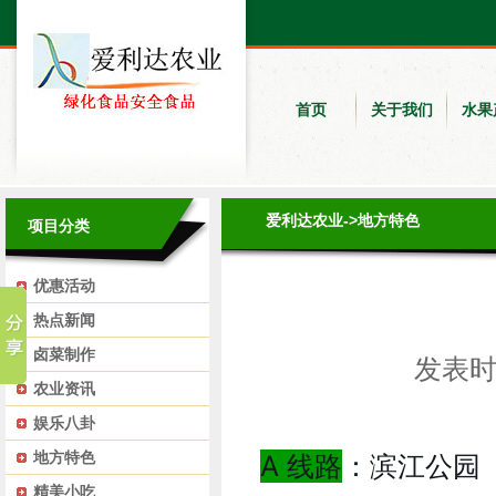
首页
关于我们
水果
爱利达农业
->
地方特色
项目分类
优惠活动
热点新闻
卤菜制作
发表时间
农业资讯
娱乐八卦
地方特色
A 线路
：滨江公园
精美小吃