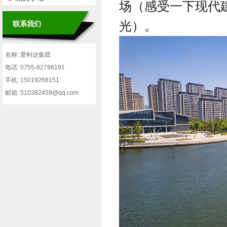
场（感受一下现代
光）。
联系我们
名称: 爱利达集团
电话: 0755-82788191
手机: 15019268151
邮箱: 510382459@qq.com