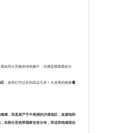
长着如同火舌般的绿色鳞片，仿佛是燃烧着的火
地区
，多肉们可以长到高达九米！火龙果的植株
量
的海滩，而是原产于中美洲的沙漠地区，发源地和
现，在部分亚热带国家也有分布，而这些地域现在