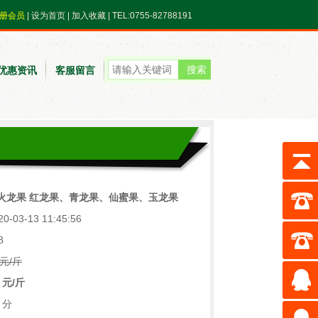
册会员
|
设为首页
|
加入收藏
| TEL:0755-82788191
优惠资讯
客服留言
心火龙果 红龙果、青龙果、仙蜜果、玉龙果
-03-13 11:45:56
8
元/斤
 元/斤
 分