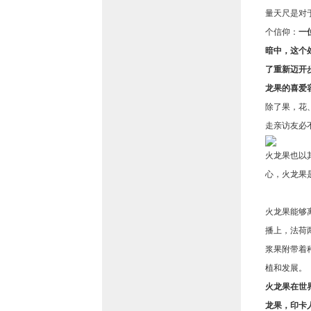
量天尺是对
个信仰：
一
暗中，这个
了重新迈开
龙果的喜爱
除了果，花
走亲访友必
火龙果也以
心，火龙果
火龙果能够
播上，法荷
浆果附带着
植和发展。
火龙果在世
龙果，印卡