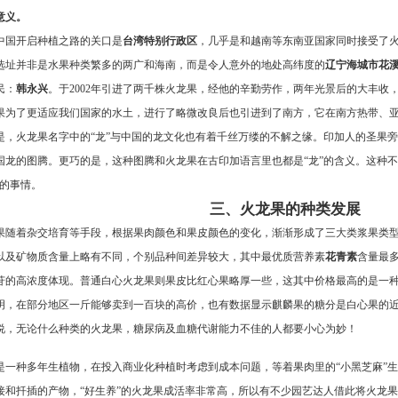
意义。
中国开启种植之路的关口是
台湾特别行政区
，几乎是和越南等东南亚国家同时接受了
选址并非是水果种类繁多的两广和海南，而是令人意外的地处高纬度的
辽宁海城市花
民：
韩永兴
。于2002年引进了两千株火龙果，经他的辛勤劳作，两年光景后的大丰收
果为了更适应我们国家的水土，进行了略微改良后也引进到了南方，它在南方热带、
是，火龙果名字中的“龙”与中国的龙文化也有着千丝万缕的不解之缘。印加人的圣果
国龙的图腾。更巧的是，这种图腾和火龙果在古印加语言里也都是“龙”的含义。这种
荣的事情。
三、火龙果的种类发展
果随着杂交培育等手段，根据果肉颜色和果皮颜色的变化，渐渐形成了三大类浆果类
以及矿物质含量上略有不同，个别品种间差异较大，其中最优质营养素
花青素
含量最多
苷的高浓度体现。普通白心火龙果则果皮比红心果略厚一些，这其中价格最高的是一种
明，在部分地区一斤能够卖到一百块的高价，也有数据显示麒麟果的糖分是白心果的
说，无论什么种类的火龙果，糖尿病及血糖代谢能力不佳的人都要小心为妙！
是一种多年生植物，在投入商业化种植时考虑到成本问题，等着果肉里的“小黑芝麻”
接和扦插的产物，“好生养”的火龙果成活率非常高，所以有不少园艺达人借此将火龙