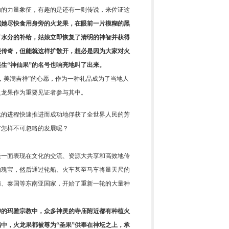
劲的力量象征，有趣的是还有一则传说，来佐证这
喊她尽快食用身旁的火龙果，在眼前一片模糊的黑
了水分的补给，姑娘立即恢复了清明的神智并获得
很传奇，但能就这样扩散开，想必是因为大家对火
生“神仙果”的名号也响亮地叫了出来。
，美满吉祥”的心愿，作为一种礼品成为了当地人
火龙果作为重要见证者参与其中。
化的进程快速推进而成功地俘获了全世界人民的芳
有怎样不可忽略的发展呢？
极一面表现在文化的交流、资源大共享和高效地传
的瑰宝，然后通过轮船、火车甚至马车将量天尺的
南、泰国等东南亚国家，开始了重新一轮的大量种
仰的玛雅宗教中，众多神灵的寺庙附近都有种植火
中，火龙果都被尊为“圣果”供奉在神坛之上，承