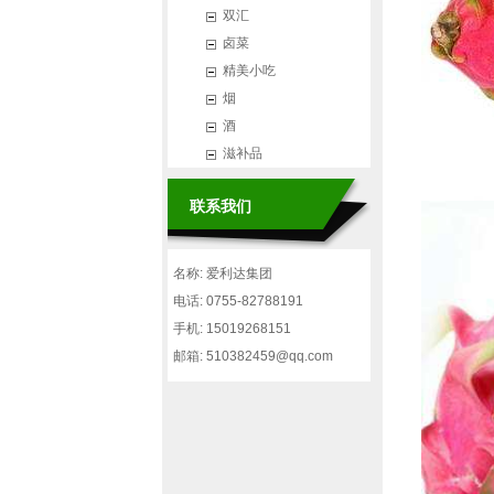
双汇
卤菜
精美小吃
烟
酒
滋补品
联系我们
名称: 爱利达集团
电话: 0755-82788191
手机: 15019268151
邮箱: 510382459@qq.com