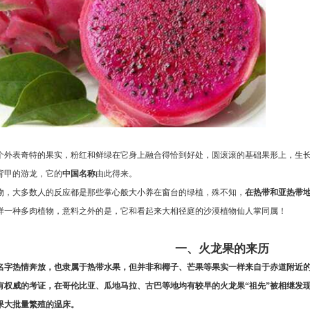
个外表奇特的果实，粉红和鲜绿在它身上融合得恰到好处，圆滚滚的基础果形上，生
背甲的游龙，它的
中国名称
由此得来。
物，大多数人的反应都是那些掌心般大小养在窗台的绿植，殊不知，
在热带和亚热带
样一种多肉植物，意料之外的是，它和看起来大相径庭的沙漠植物仙人掌同属！
一、火龙果的来历
名字热情奔放，也隶属于热带水果，但并非和椰子、芒果等果实一样来自于赤道附近
有权威的考证，在哥伦比亚、瓜地马拉、古巴等地均有较早的火龙果“祖先”被相继发
果大批量繁殖的温床。