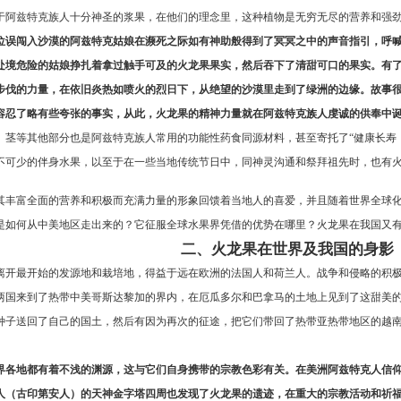
于阿兹特克族人十分神圣的浆果，在他们的理念里，这种植物是无穷无尽的营养和强
位误闯入沙漠的阿兹特克姑娘在濒死之际如有神助般得到了冥冥之中的声音指引，呼
处境危险的姑娘挣扎着拿过触手可及的火龙果果实，然后吞下了清甜可口的果实。有
步伐的力量，在依旧炎热如喷火的烈日下，从绝望的沙漠里走到了绿洲的边缘。故事
容忍了略有些夸张的事实，从此，火龙果的精神力量就在阿兹特克族人虔诚的供奉中诞
、茎等其他部分也是阿兹特克族人常用的功能性药食同源材料，甚至寄托了“健康长寿
不可少的伴身水果，以至于在一些当地传统节日中，同神灵沟通和祭拜祖先时，也有
其丰富全面的营养和积极而充满力量的形象回馈着当地人的喜爱，并且随着世界全球
是如何从中美地区走出来的？它征服全球水果界凭借的优势在哪里？火龙果在我国又
二、火龙果在世界及我国的身影
离开最开始的发源地和栽培地，得益于远在欧洲的法国人和荷兰人。战争和侵略的积
两国来到了热带中美哥斯达黎加的界内，在厄瓜多尔和巴拿马的土地上见到了这甜美
种子送回了自己的国土，然后有因为再次的征途，把它们带回了热带亚热带地区的越
界各地都有着不浅的渊源，这与它们自身携带的宗教色彩有关。在美洲阿兹特克人信
人（古印第安人）的天神金字塔四周也发现了火龙果的遗迹，在重大的宗教活动和祈福