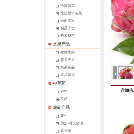
冷冻蔬菜
盐渍脱水蔬菜
米面酒乳
精品干货
包装材料
水果产品
生鲜水果
坚果干果
水果制品
果品套袋
中草药
详细信
香料
草药
农副产品
蒙牛
加加-海天酱油
欢乐家