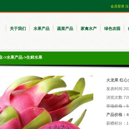
会员登录
注
关于我们
水果产品
蔬菜产品
家禽水产
绿色农园
业
->
水果产品
->
生鲜水果
火龙果 红
发表时间:2020
浏览次数:72
市场价格：5
产品价格：4
获赠积分：1