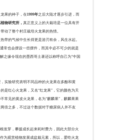
火龙果的种子，在
1999年
之后大陆才逐步引进，而
溪植物研究所，
真正意义上的大栽培是一位具有开
，带动了整个村庄栽培火龙果的热情。
亚热带的气候中生长得更是游刃有余，风生水起。
旁通常也会摆设一些摆件，而其中必不可少的就是
不解之缘令现在的墨西哥土著还以称呼自己为“中国
型，实验研究表明不同品种的火龙果在多酚和黄
的是红心火龙果，又名“红龙果”，它的颜色为天
不常见的黄皮火龙果，名为“麒麟果”，麒麟果果
近两倍之多，不过这个数据对于糖尿病人并不友
生根发芽，攀援成长起来耗时费力，因此大部分火
果作为观赏植物发展成盆栽元素，所以，爱吃火龙