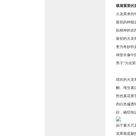
载着重要的
火龙果来到
最初的种植
拓精神的农
最初的火龙
更为奇妙的
神形肖像中
男子”为光
现在的火龙
酮、维生素
然色素花青
肉白色偏透
好，确切地
由于量天尺
龙果都是嫁