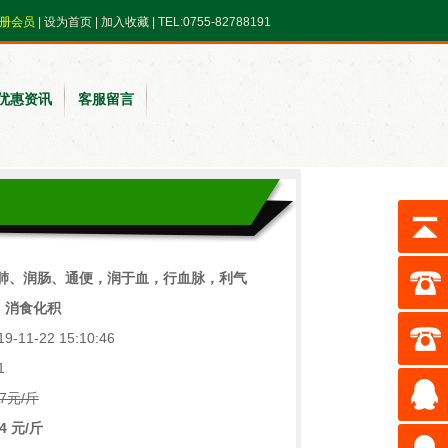
册会员
|
设为首页
|
加入收藏
| TEL:0755-82788191
优惠资讯
客服留言
宜肺、润肠、通便，润于血，行血脉，利气
，消食化积
-11-22 15:10:46
1
7元/斤
 元/斤