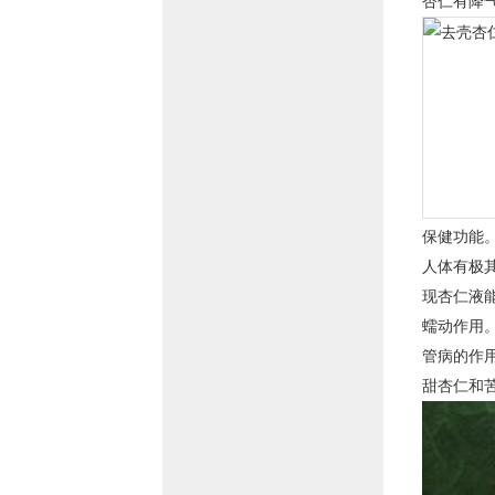
杏仁有降
保健功能
人体有极
现杏仁液
蠕动作用
管病的作
甜杏仁和