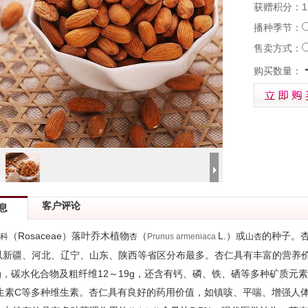
获赠积分：1
播种季节：
售卖方式：
购买数量：
客户评论
息
（Rosaceae）落叶乔木植物
（
L.）或
的种子。
薇科
杏
Prunus
armeniaca
山杏
新疆、河北、辽宁、山东、陕西等省区分布最多。杏仁具有丰富的营养价值，
6g，碳水化合物及粗纤维12～19g，还含有钙、磷、铁、硒等多种矿质元
维生素C等多种维生素。杏仁具有良好的药用价值，如镇咳、平喘、增强人