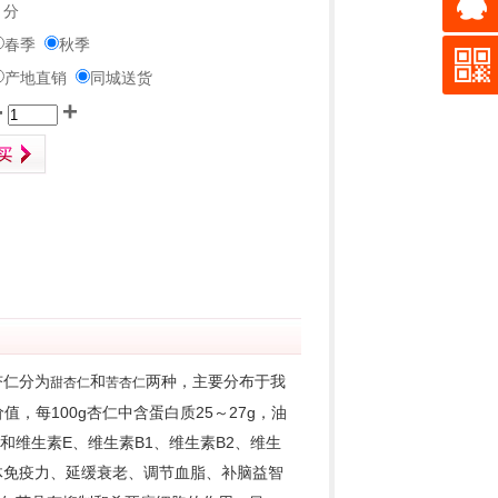
 分
春季
秋季
产地直销
同城送货
-
+
杏仁分为
和
两种，主要分布于我
甜杏仁
苦杏仁
每100g杏仁中含蛋白质25～27g，油
素和维生素E、维生素B1、维生素B2、维生
体免疫力、延缓衰老、调节血脂、补脑益智