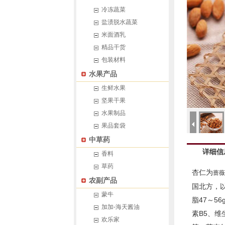
冷冻蔬菜
盐渍脱水蔬菜
米面酒乳
精品干货
包装材料
水果产品
生鲜水果
坚果干果
水果制品
果品套袋
中草药
详细信
香料
草药
杏仁为
蔷
农副产品
国北方，以
蒙牛
脂47～5
加加-海天酱油
素B5、
欢乐家