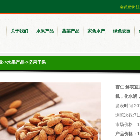
会员登录
注
关于我们
水果产品
蔬菜产品
家禽水产
绿色农园
业
->
水果产品
->
坚果干果
杏仁 解表
机，化水润
发表时间:2019
浏览次数:71
市场价格：1
产品价格：14