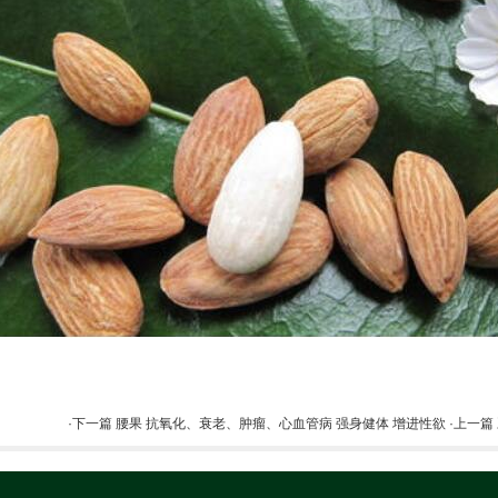
·下一篇 腰果 抗氧化、衰老、肿瘤、心血管病 强身健体 增进性欲
·上一篇