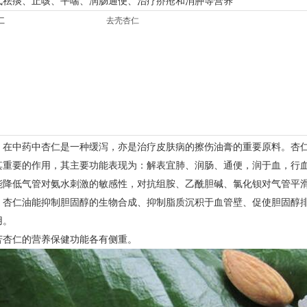
气祛痰、止咳、平喘、润肠通便、治疗疥疮和消肿等营养
去壳杏仁
。在中药中杏仁是一种缓泻，亦是治疗皮肤病的擦伤油膏的重要原料。杏
其重要的作用，其主要功能表现为：解表宜肺、润肠、通便，润于血，行
能降低气管对氨水刺激的敏感性，对抗组胺、乙酰胆碱、氯化钡对气管平
。杏仁油能抑制胆固醇的生物合成、抑制脂质沉积于血管壁、促使胆固醇
用。
苦杏仁的营养保健功能各有侧重。