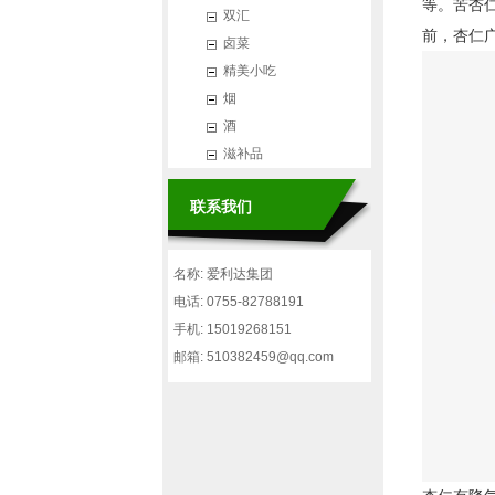
等。苦杏
双汇
前，杏仁
卤菜
精美小吃
烟
酒
滋补品
联系我们
名称: 爱利达集团
电话: 0755-82788191
手机: 15019268151
邮箱: 510382459@qq.com