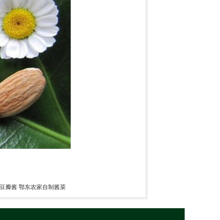
 豆瓣酱 鄂东农家自制酱菜