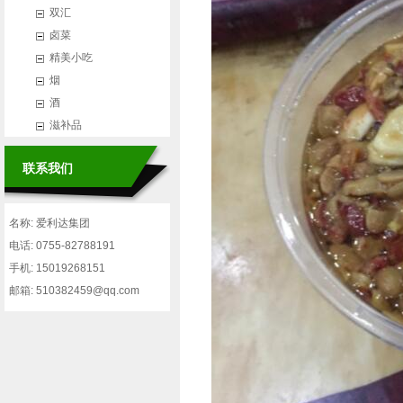
双汇
卤菜
精美小吃
烟
酒
滋补品
联系我们
名称: 爱利达集团
电话: 0755-82788191
手机: 15019268151
邮箱: 510382459@qq.com