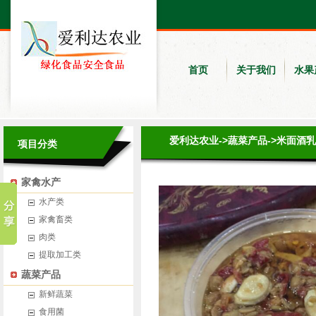
首页
关于我们
水果
爱利达农业
->
蔬菜产品
->
米面酒乳
项目分类
家禽水产
水产类
家禽畜类
肉类
提取加工类
蔬菜产品
新鲜蔬菜
食用菌