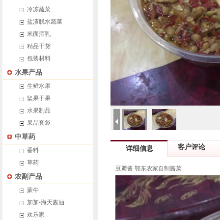
冷冻蔬菜
盐渍脱水蔬菜
米面酒乳
精品干货
包装材料
水果产品
生鲜水果
坚果干果
水果制品
果品套袋
中草药
客户评论
详细信息
香料
草药
豆瓣酱 鄂东农家自制酱菜
农副产品
蒙牛
加加-海天酱油
欢乐家