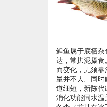
鲤鱼属于底栖杂
达，常拱泥摄食
而变化，无须靠
量并不大。同时
道细短，新陈代
消化功能同水温
冬季（尤其在冰