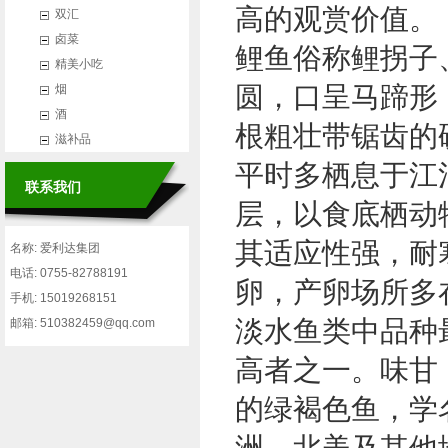
高的观赏价值。
双汇
卤菜
鲤鱼俗称鲤拐子
精美小吃
圆，口呈马蹄形
烟
酒
根粗壮带锯齿的
滋补品
平时多栖息于江
联系我们
层，以食底栖动
其适应性强，耐
名称: 爱利达集团
电话: 0755-82788191
卵，产卵场所多
手机: 15019268151
淡水鱼类中品种
邮箱: 510382459@qq.com
高者之一。味甘
的绿褐色鱼，学名C
洲
、
北美
及其他