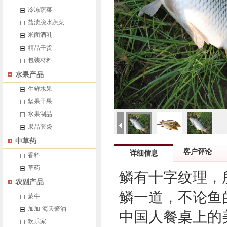
冷冻蔬菜
盐渍脱水蔬菜
米面酒乳
精品干货
包装材料
水果产品
生鲜水果
坚果干果
水果制品
果品套袋
中草药
客户评论
详细信息
香料
草药
鳞有十字纹理，
农副产品
鳞一道，不论鱼
蒙牛
加加-海天酱油
中国人餐桌上的
欢乐家