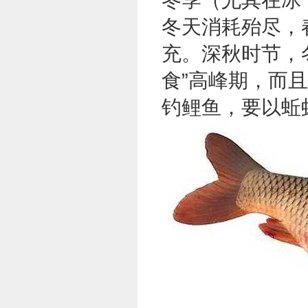
冬天消耗殆尽，
充。深秋时节，
食”高峰期，而
钓鲤鱼，要以蚯