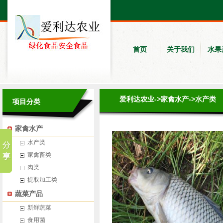
首页
关于我们
水果
爱利达农业
->
家禽水产
->
水产类
项目分类
家禽水产
水产类
家禽畜类
肉类
提取加工类
蔬菜产品
新鲜蔬菜
食用菌