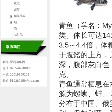
双汇
卤菜
精美小吃
烟
青鱼（学名：
My
酒
类。体长可达14
滋补品
3.5～4.4倍
联系我们
于腹鳍的上方，
名称: 爱利达集团
深，腹部灰白色
电话: 0755-82788191
克。
手机: 15019268151
邮箱: 510382459@qq.com
青鱼通常栖息在
源为螺蛳、蚌、
分布于中国、俄