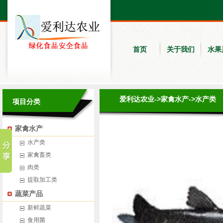
首页
关于我们
水果
爱利达农业
->
家禽水产
->
水产类
项目分类
家禽水产
水产类
家禽畜类
肉类
提取加工类
蔬菜产品
新鲜蔬菜
食用菌