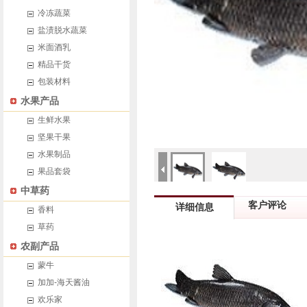
冷冻蔬菜
盐渍脱水蔬菜
米面酒乳
精品干货
包装材料
水果产品
生鲜水果
坚果干果
水果制品
果品套袋
中草药
客户评论
详细信息
香料
草药
农副产品
蒙牛
加加-海天酱油
欢乐家