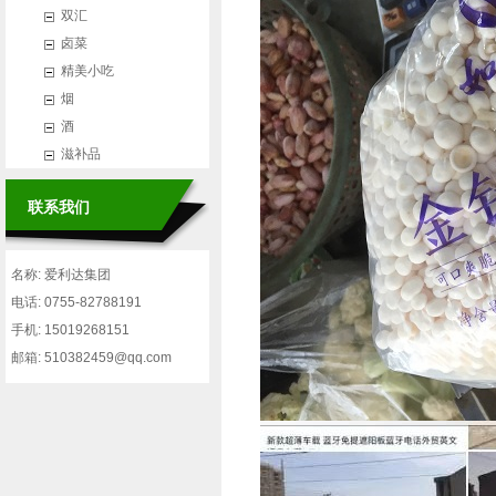
双汇
卤菜
精美小吃
烟
酒
滋补品
联系我们
名称: 爱利达集团
电话: 0755-82788191
手机: 15019268151
邮箱: 510382459@qq.com