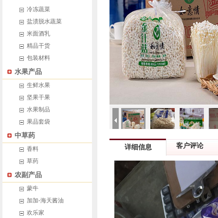
冷冻蔬菜
盐渍脱水蔬菜
米面酒乳
精品干货
包装材料
水果产品
生鲜水果
坚果干果
水果制品
果品套袋
中草药
客户评论
详细信息
香料
草药
农副产品
蒙牛
加加-海天酱油
欢乐家