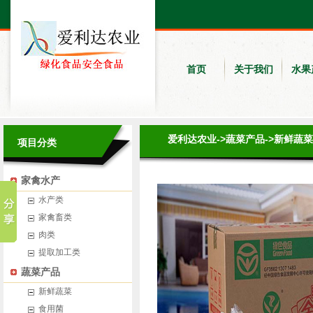
首页
关于我们
水果
爱利达农业
->
蔬菜产品
->
新鲜蔬菜
项目分类
家禽水产
水产类
家禽畜类
肉类
提取加工类
蔬菜产品
新鲜蔬菜
食用菌