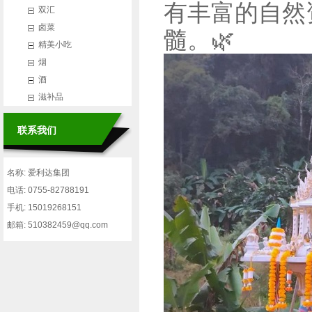
有丰富的自然
双汇
卤菜
髓。🌿
精美小吃
烟
酒
滋补品
联系我们
名称: 爱利达集团
电话: 0755-82788191
手机: 15019268151
邮箱: 510382459@qq.com