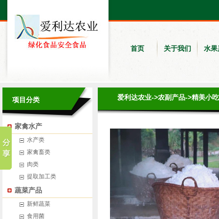
首页
关于我们
水果
爱利达农业
->
农副产品
->
精美小吃
项目分类
家禽水产
水产类
家禽畜类
肉类
提取加工类
蔬菜产品
新鲜蔬菜
食用菌