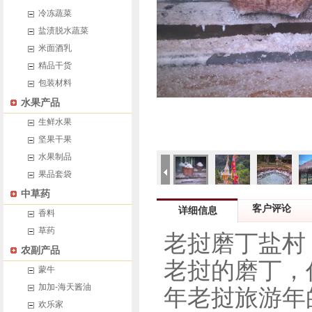
冷冻蔬菜
盐渍脱水蔬菜
米面酒乳
精品干货
包装材料
水果产品
生鲜水果
坚果干果
水果制品
果品套袋
中草药
客户评论
详细信息
香料
草药
老挝磨丁盐村
农副产品
老挝的磨丁，
蒙牛
加加-海天酱油
年老挝旅游年
欢乐家