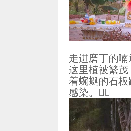
走进磨丁的喃
这里植被繁茂
着蜿蜒的石板
感染。🚶‍♂️