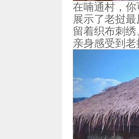
在喃通村，你
展示了老挝最
留着织布刺绣
亲身感受到老