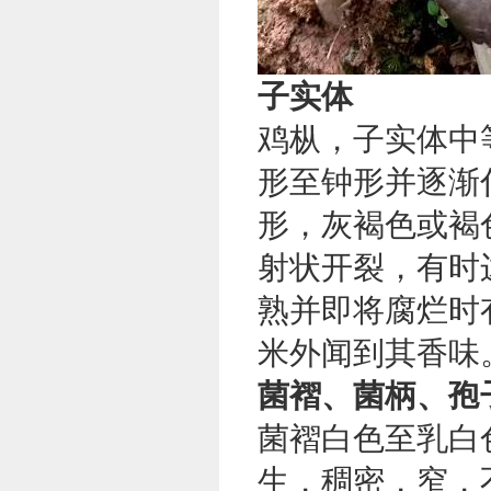
子实体
鸡枞，
子实体
中
形至钟形并逐渐
形，灰褐色或
褐
射状开裂，有时
熟并即将腐烂时
米外闻到其香味
菌褶、菌柄、孢
菌褶
白色至乳白
生，
稠密
，窄，