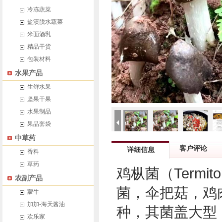
冷冻蔬菜
盐渍脱水蔬菜
米面酒乳
精品干货
包装材料
水果产品
生鲜水果
坚果干果
水果制品
果品套袋
中草药
客户评论
详细信息
香料
草药
鸡枞菌（Termito
农副产品
菌，伞把菇，鸡
蒙牛
加加-海天酱油
种，其菌盖大型，
欢乐家