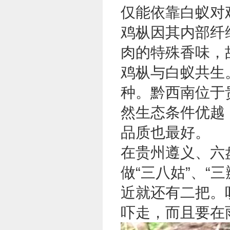
仅能依靠白蚁对
鸡枞因其内部纤
肉的特殊香味，
鸡枞与白蚁共生
种。
黔西南
位于
然生态条件优越
品质也最好。
在贵州
遵义
、
六
做“三八姑”、“
近就还有二把。
吓走，而且要在