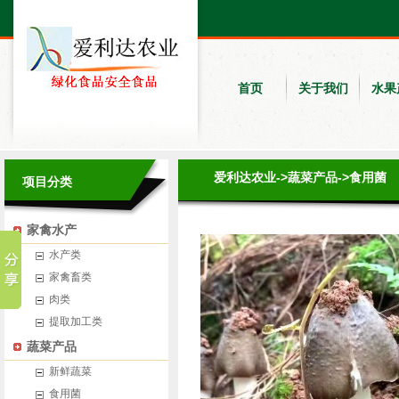
首页
关于我们
水果
爱利达农业
->
蔬菜产品
->
食用菌
项目分类
家禽水产
水产类
家禽畜类
肉类
提取加工类
蔬菜产品
新鲜蔬菜
食用菌