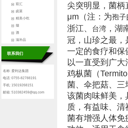
尖突明显，菌柄直径 
双汇
卤菜
μm（注：为
孢子
精美小吃
烟
浙江、
，湖
台湾
酒
冠，山珍之最，
滋补品
一定的食疗和保
联系我们
以一直受到广大
鸡枞菌（Termit
名称: 爱利达集团
电话: 0755-82788191
菌、伞把菇、三
手机: 15019268151
邮箱: 510382459@qq.com
该菌肉味鲜美，
质，有益味、清
菌有增强人体免