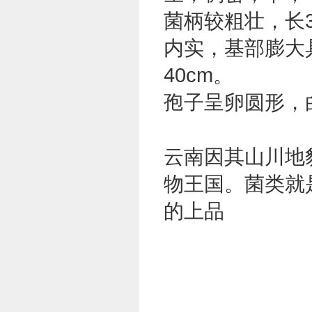
菌柄
较粗壮，长3-
内实，基部膨大
40cm。
孢子
呈卵圆形，
云南因其
山川
地
物王国。
菌类
就
的上品