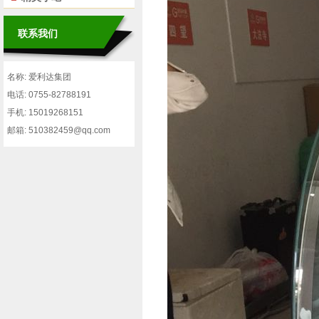
联系我们
名称: 爱利达集团
电话: 0755-82788191
手机: 15019268151
邮箱: 510382459@qq.com